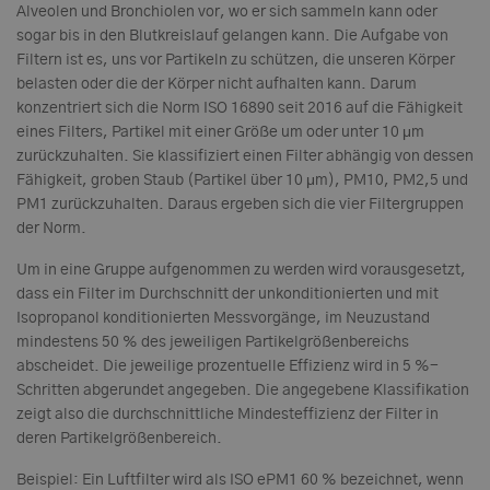
Alveolen und Bronchiolen vor, wo er sich sammeln kann oder
sogar bis in den Blutkreislauf gelangen kann. Die Aufgabe von
Filtern ist es, uns vor Partikeln zu schützen, die unseren Körper
belasten oder die der Körper nicht aufhalten kann. Darum
konzentriert sich die Norm ISO 16890 seit 2016 auf die Fähigkeit
eines Filters, Partikel mit einer Größe um oder unter 10 μm
zurückzuhalten. Sie klassifiziert einen Filter abhängig von dessen
Fähigkeit, groben Staub (Partikel über 10 μm), PM10, PM2,5 und
PM1 zurückzuhalten. Daraus ergeben sich die vier Filtergruppen
der Norm.
Um in eine Gruppe aufgenommen zu werden wird vorausgesetzt,
dass ein Filter im Durchschnitt der unkonditionierten und mit
Isopropanol konditionierten Messvorgänge, im Neuzustand
mindestens 50 % des jeweiligen Partikelgrößenbereichs
abscheidet. Die jeweilige prozentuelle Effizienz wird in 5 %-
Schritten abgerundet angegeben. Die angegebene Klassifikation
zeigt also die durchschnittliche Mindesteffizienz der Filter in
deren Partikelgrößenbereich.
Beispiel: Ein Luftfilter wird als ISO ePM1 60 % bezeichnet, wenn