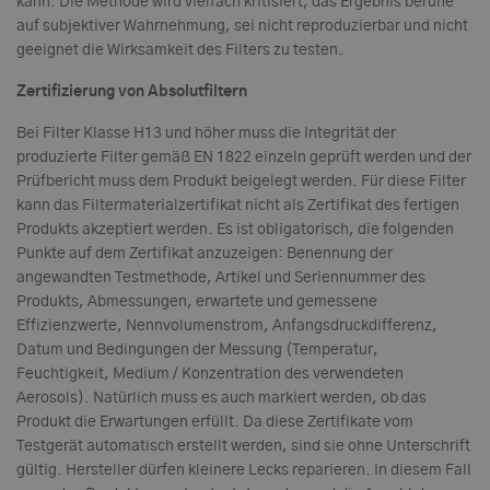
kann. Die Methode wird vielfach kritisiert, das Ergebnis beruhe
auf subjektiver Wahrnehmung, sei nicht reproduzierbar und nicht
geeignet die Wirksamkeit des Filters zu testen.
Zertifizierung von Absolutfiltern
Bei Filter Klasse H13 und höher muss die Integrität der
produzierte Filter gemäß EN 1822 einzeln geprüft werden und der
Prüfbericht muss dem Produkt beigelegt werden. Für diese Filter
kann das Filtermaterialzertifikat nicht als Zertifikat des fertigen
Produkts akzeptiert werden. Es ist obligatorisch, die folgenden
Punkte auf dem Zertifikat anzuzeigen: Benennung der
angewandten Testmethode, Artikel und Seriennummer des
Produkts, Abmessungen, erwartete und gemessene
Effizienzwerte, Nennvolumenstrom, Anfangsdruckdifferenz,
Datum und Bedingungen der Messung (Temperatur,
Feuchtigkeit, Medium / Konzentration des verwendeten
Aerosols). Natürlich muss es auch markiert werden, ob das
Produkt die Erwartungen erfüllt. Da diese Zertifikate vom
Testgerät automatisch erstellt werden, sind sie ohne Unterschrift
gültig. Hersteller dürfen kleinere Lecks reparieren. In diesem Fall