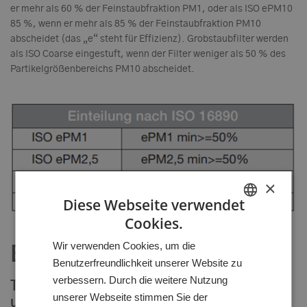
er mehr als 60 % der Feinstaubfraktion PM1, oder als ISO ePM10
85 %, wenn er mehr als 85 % der Feinstaubfraktion PM10
abscheidet (das „e“ steht für Effizienz). Grobstaubfilter werden
als ISO Coarse eingestuft, wenn der Filter weniger als 50 % des
Partikelgrößenbereichs PM10 abscheidet.
×
Diese Webseite verwendet
Cookies.
HUNGARIAN
Wir verwenden Cookies, um die
GERMAN
EN1822 Filterprüfnorm
Benutzerfreundlichkeit unserer Website zu
ENGLISH
verbessern. Durch die weitere Nutzung
Teil 1: Klassifizierung, Leistungsprüfung
unserer Webseite stimmen Sie der
und Kennzeichnung