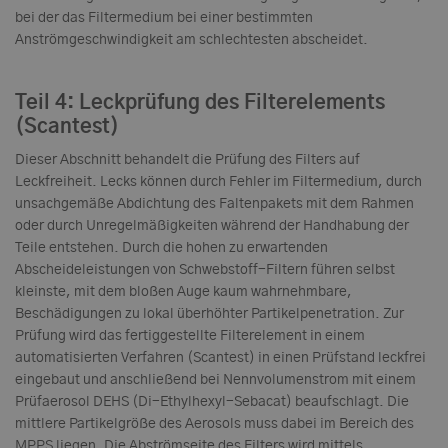
bei der das Filtermedium bei einer bestimmten
Anströmgeschwindigkeit am schlechtesten abscheidet.
Teil 4: Leckprüfung des Filterelements
(Scantest)
Dieser Abschnitt behandelt die Prüfung des Filters auf
Leckfreiheit. Lecks können durch Fehler im Filtermedium, durch
unsachgemäße Abdichtung des Faltenpakets mit dem Rahmen
oder durch Unregelmäßigkeiten während der Handhabung der
Teile entstehen. Durch die hohen zu erwartenden
Abscheideleistungen von Schwebstoff-Filtern führen selbst
kleinste, mit dem bloßen Auge kaum wahrnehmbare,
Beschädigungen zu lokal überhöhter Partikelpenetration. Zur
Prüfung wird das fertiggestellte Filterelement in einem
automatisierten Verfahren (Scantest) in einen Prüfstand leckfrei
eingebaut und anschließend bei Nennvolumenstrom mit einem
Prüfaerosol DEHS (Di-Ethylhexyl-Sebacat) beaufschlagt. Die
mittlere Partikelgröße des Aerosols muss dabei im Bereich des
MPPS liegen. Die Abströmseite des Filters wird mittels