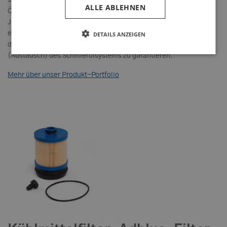
ALLE ABLEHNEN
Ölfilter, aber ihre grundsätzliche Aufgabe hat sich über die
Jahrzehnte nicht geändert: die Schmierfähigkeit des Öls zu
erhalten, ein hohes Maß an Schadstoffaufnahme zu sichern und
DETAILS ANZEIGEN
damit eine lange Lebensdauer und weniger häufige Wartung
(Austausch) des Schmierölsystems zu garantieren.
Mehr über unser Produkt-Portfolio