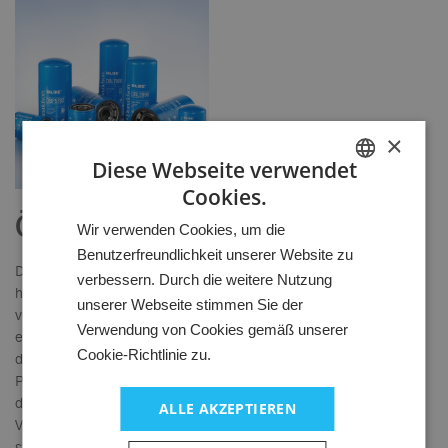
×
Diese Webseite verwendet
Cookies.
HUNGARIAN
Ölfilter
Wir verwenden Cookies, um die
GERMAN
Benutzerfreundlichkeit unserer Website zu
ENGLISH
Die Funktion des Motorölfilters ist es, das Motoröl sauber zu
verbessern. Durch die weitere Nutzung
halten und damit Trockenreibung und Schäden am Motor zu
unserer Webseite stimmen Sie der
verhindern. Der Filter sorgt für sauberes, partikelfreies Öl, dass
Verwendung von Cookies gemäß unserer
einen hochwertigen Ölfilm mit guter Schmierfähigkeit zwischen
Cookie-Richtlinie zu.
den verschiedenen Motorteilen bildet. Schadstoffe wie abrasive
Partikel gilt es abzuscheiden, und so eine langfristige Funktion
des Öls zu gewährleisten.
ALLE AKZEPTIEREN
Verschiedene Motoröle und unterschiedliche Anwendungen
stellen natürlich auch unterschiedliche Anforderungen an