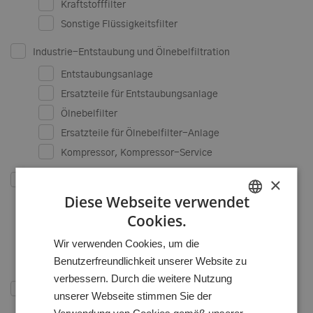
Kraftstofffilter
Sonstige Flüssigkeitsfilter
Industrie-Entstaubung und Ölnebelfiltration
Entstaubungsanlage
Ersatzteile für Entstaubungsanlage
Ölnebelfilter
Ersatzteile für Ölnebelfilter-Anlage
Kompressor, Kompressor-Service
×
Prozessfiltration
Diese Webseite verwendet
Filtergehäuse
Cookies.
HUNGARIAN
Filterelemente
Wir verwenden Cookies, um die
Systeme
GERMAN
Benutzerfreundlichkeit unserer Website zu
Dienstleistungen / Engineering
ENGLISH
verbessern. Durch die weitere Nutzung
Hydraulik
unserer Webseite stimmen Sie der
Rücklauffilter