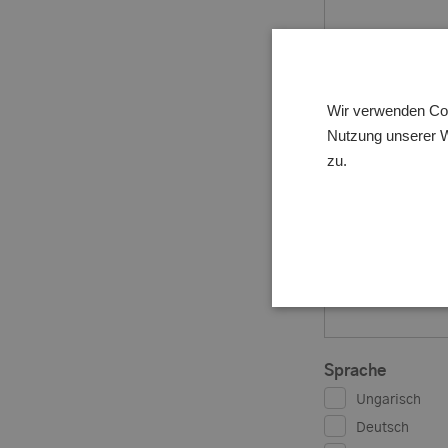
Zuname
Wir verwenden Coo
Nutzung unserer W
zu.
Firma
Land
Sprache
Ungarisch
Deutsch