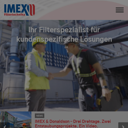
Ihr Filterspezialist für
kundenspezifische Lösungen
NEWS
IMEX & Donaldson – Drei Drehtage. Zwei
Entstaubungsprojekte. Ein Video.