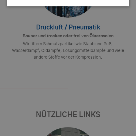
Druckluft / Pneumatik
Sauber und trocken oder frei von Ölaerosolen
Wir filtern Schmutzpartikel wie Staub und Ruß,
Wasserdampf, Öldämpfe, Lösungsmitteldämpfe und viele
andere Stoffe vor der Kompression.
NÜTZLICHE LINKS