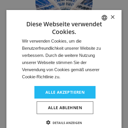
×
Diese Webseite verwendet
Cookies.
HUNGARIAN
HVAC
Wir verwenden Cookies, um die
GERMAN
Benutzerfreundlichkeit unserer Website zu
Lebenselixier Luft
ENGLISH
verbessern. Durch die weitere Nutzung
Wir versorgen Ihre Räume und Reinräume mit bester Luft.
unserer Webseite stimmen Sie der
Gefiltert, gekühlt, gewärmt, be- oder entfeuchtet – je nach
Anforderung.
Verwendung von Cookies gemäß unserer
Cookie-Richtlinie zu.
ALLE AKZEPTIEREN
ALLE ABLEHNEN
DETAILS ANZEIGEN