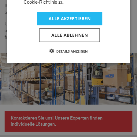
Cookie-Richtlinie zu.
Ihnen unser technischer Außendienst jederzeit beratend zur
Seite.
ALLE AKZEPTIEREN
Unser Anspruch ist es dabei, für Sie und Ihre Anforderungen
optimale Lösungen zum Schutz von Menschen und Maschinen zu
ALLE ABLEHNEN
finden.
DETAILS ANZEIGEN
Kontaktieren Sie uns! Unsere Experten finden
individuelle Lösungen.