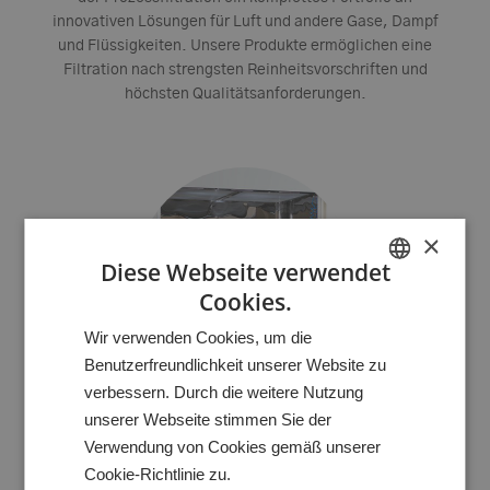
innovativen Lösungen für Luft und andere Gase, Dampf
und Flüssigkeiten. Unsere Produkte ermöglichen eine
Filtration nach strengsten Reinheitsvorschriften und
höchsten Qualitätsanforderungen.
×
Diese Webseite verwendet
Cookies.
HUNGARIAN
Wir verwenden Cookies, um die
GERMAN
Benutzerfreundlichkeit unserer Website zu
ENGLISH
verbessern. Durch die weitere Nutzung
unserer Webseite stimmen Sie der
Systeme
Verwendung von Cookies gemäß unserer
Systemische Anwendungen und eine hohe
Cookie-Richtlinie zu.
Lösungskompetenz für kundenspezifische Anforderungen