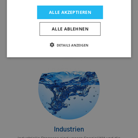
sind eine der großen Stärken unseres Teams. Zu unserem
Know-how gehören Reinheitsklassenkabinette zur
ALLE AKZEPTIEREN
Reinheitsprüfungen nach VDA 19 oder ISO 16232 genauso
wie Crossflow-Anlagen. Ob Lebensmittelindustrie,
ALLE ABLEHNEN
Automotive oder chemische Industrie – wir finden
sicherlich die optimale Lösung für Ihre Produktion.
DETAILS ANZEIGEN
Industrien