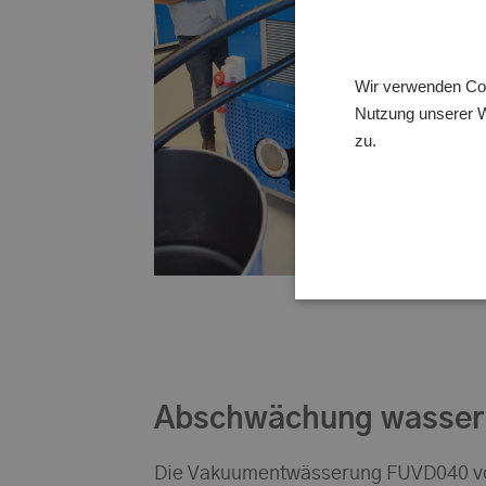
Wir verwenden Coo
Nutzung unserer W
zu.
Abschwächung wasser
Die Vakuumentwässerung FUVD040 von