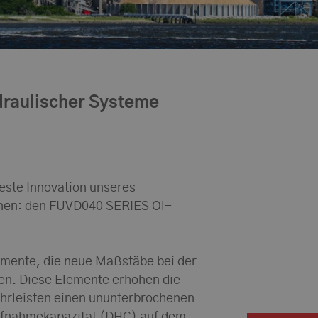
ydraulischer Systeme
ueste Innovation unseres
önnen: den FUVD040 SERIES Öl-
emente, die neue Maßstäbe bei der
en. Diese Elemente erhöhen die
hrleisten einen ununterbrochenen
aufnahmekapazität (DHC) auf dem