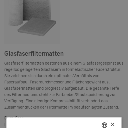
Glasfaserfiltermatten
Glasfaserfiltermatten bestehen aus einem Glasfasergespinst aus
regellos gelagerten Glasfasern in formelastischer Faserstruktur.
Sie zeichnen sich durch ein optimales Verhältnis von
Faseraufbau, Faserdurchmesser und Flächengewicht aus.
Glasfasermatten sind progressiv aufgebaut. Die gesamte Tiefe
des Filtermediums steht zur Farbnebel/Staubspeicherung zur
Verfügung. Eine niedrige Kompressibilität verhindert das
Zusammendrücken der Filtermatte im beaufschlagten Zustand.
Dust-Stop
×
Filtermatten speziell zur Abscheidung von trockenen Stäuben.