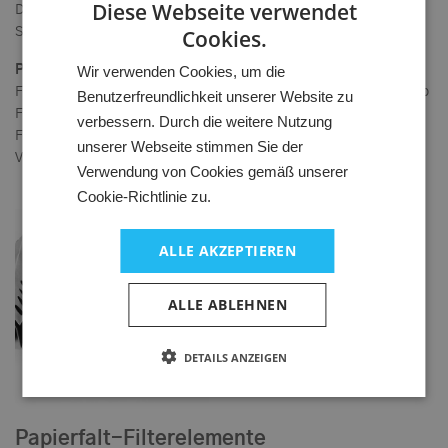
Diese Webseite verwendet
Die Filtermatten sind mit einem antibakteriellen
Cookies.
Staubbindemittel ausgerüstet.
HUNGARIAN
Wir verwenden Cookies, um die
Paint-Stop
GERMAN
Filtermatten speziell zur Abscheidung von Farbnebel. Paint-Stop
Benutzerfreundlichkeit unserer Website zu
ENGLISH
Filtermatten sind silikonfrei, dienen zum Schutz vor
verbessern. Durch die weitere Nutzung
Farbablagerungen in Lüftungskanälen sowie an Motoren und
unserer Webseite stimmen Sie der
Ventilatoren.
Verwendung von Cookies gemäß unserer
Cookie-Richtlinie zu.
ALLE AKZEPTIEREN
ALLE ABLEHNEN
DETAILS ANZEIGEN
Papierfalt-Filterelemente