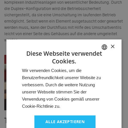
komplexen Industrieanlagen von wesentlicher Bedeutung. Durch
die Duplex-Konfiguration wird die Betriebssicherheit
sichergestellt, da sie eine Umschaltung im laufenden Betrieb
ermöglicht. Selbst wenn ein Element ausgetauscht oder gewartet
werden muss, kann der Durchfluss mit Hilfe des Umschaltventils
leicht von einer Seite des Gehäuses auf die andere umgeleitet
werden.
×
Diese Webseite verwendet
Cookies.
HUNGARIAN
Wir verwenden Cookies, um die
GERMAN
Benutzerfreundlichkeit unserer Website zu
ENGLISH
verbessern. Durch die weitere Nutzung
unserer Webseite stimmen Sie der
Verwendung von Cookies gemäß unserer
Cookie-Richtlinie zu.
Typische Anwendungen:
ALLE AKZEPTIEREN