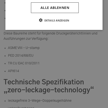
Schmierölfiltration
ALLE ABLEHNEN
Kraftstofffiltration
Wasserfiltration und alle prozesstechnisch kompatiblen
DETAILS ANZEIGEN
Flüssigkeiten
Diese Baureihe steht für folgende Druckgeräterichtlinien und
Ausführungen zur Verfügung:
ASME VIII – U-stamp
PED 2014/68/EU
TR CU EAC 010/2011
API614
Technische Spezifikation
„zero-leckage-technology“
leckagefreie 3-Wege-Doppelkugelhähne