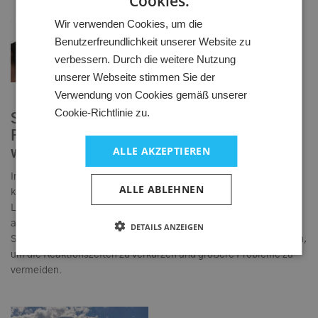
Cookies.
HUNGARIAN
Wir verwenden Cookies, um die
GERMAN
Benutzerfreundlichkeit unserer Website zu
ENGLISH
verbessern. Durch die weitere Nutzung
unserer Webseite stimmen Sie der
Verwendung von Cookies gemäß unserer
Cookie-Richtlinie zu.
Systemsicherheit: Erkennen Sie
Fehlfunktionen bevor sie zum Problem
ALLE AKZEPTIEREN
werden
In einem komplexen technologischen System kann schon eine
ALLE ABLEHNEN
kleine Abweichung eine Folge von Ereignissen auslösen, die im
Laufe der Zeit zu erheblichen Problemen führen. Mit der
automatischen E-Mail-Sendefunktion des FMS kann das
DETAILS ANZEIGEN
Service- und Wartungsteam sofort über Fehler informiert werden,
um die Reaktionszeiten zu verkürzen und größere Probleme zu
vermeiden.