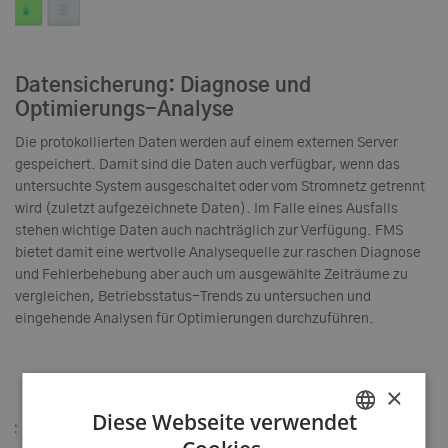
Datensicherung: Diagnose und
Optimierungs-Analyse
Die protokollierten Daten werden auf einem externen Server
gespeichert. Damit sind die Daten auch verfügbar, wenn das
untersuchte System ausgeschaltet oder vom Stromnetz getrennt
wird (zuletzt aufgezeichnete Daten). Im Falle eines Ausfalls
stehen wichtige Daten auch nachträglich zur Verfügung. FMS
bietet damit eine wertvolle Analysequelle zur raschen Diagnose
und Fehlerbehebung aber auch um ausgewählte Zeiträume zu
vergleichen, Betriebsstatus-Trends zu untersuchen und
eingehende Analysen für Optimierungen durchzuführen.
×
Diese Webseite verwendet