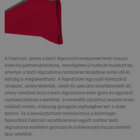
A FabricAir, amely a textil légelosztó rendszerek terén hosszú
évek óta partnervállalatunk, nemrégiben új funkciót mutatott be,
amellyel a textil légcsatorna rendszerek telepítése során idő és
költség is megtakarítható. A RapidSlider egy saját fejlesztésű
rendszer, amely kéderből, sínből és speciális vezetőelemből áll,
amely lehetővé teszi a textil légcsatorna elem gyors és egyszerű
csatlakoztatását a kerethez. A merevítőt zipzárhoz hasonló elven
működő módon, műanyag gyöngyök segítségével kell a sínbe
betolni. Ez a becsúsztatható mechanizmus a különleges
fejlesztésű FabricAir vezetőelemmel együtt sokféle textil
légcsatorna esetében gyorsabb és hatékonyabb összeszerelést
tesz lehetővé.