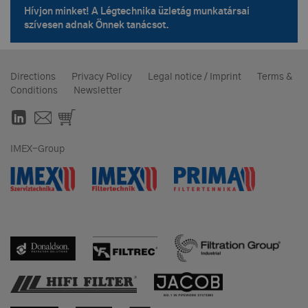
Hívjon minket! A Légtechnika üzletág munkatársai
szívesen adnak Önnek tanácsot.
Directions
Privacy Policy
Legal notice / Imprint
Terms &
Conditions
Newsletter
IMEX-Group