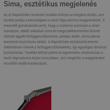
Sima, esztétikus megjelenés
Az új RapidSlider rendszer további előnye az elegáns dizájn, ami
tovább javítja a helyiségben a textil légcsatorna megjelenését. A
merevítő gondoskodik arról, hogy a csatorna szorosan a sínen
maradjon, ebből adódóan sima és megszakításmentes felület
látható egyéb felfüggesztőelemek, például kötél, bilincsek és
konzolok használata nélkül. A RapidSlider ezüstszínű elemei
tökéletesen illenek a felfüggesztősínekhez, így egységes látványt
biztosítanak. További előnyt jelent az egyenletes súlyeloszlás a
textil légcsatorna teljes hosszában, ami megelőzi a megjelenést
elcsúfító redők kialakulását.