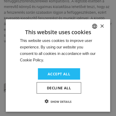
felfüggesztőrendszerekkel kompatibilis. A legtöbb esetben a
merevítő könnyű és rugalmas kialakítása lehetővé teszi, hogy az
a felszerelés során szabadon lógjon a felfüggesztésben, ezért
kevesebb kiegészítő felszerelést és munkát igényel. A kisebb
×
átmérőjű légcsatornák esetében a RapidSlider telepítéséhez akár
egyetlen szakember is elegendő. Ilyen esetben nincs szükség
This website uses cookies
segítségre az összeszerelésnél, ami csökkenti a munkadíjat,
HUNGARIAN
This website uses cookies to improve user
ugyanakkor növeli a hatékonyságot.
experience. By using our website you
GERMAN
consent to all cookies in accordance with our
ENGLISH
Cookie Policy.
ACCEPT ALL
DECLINE ALL
SHOW DETAILS