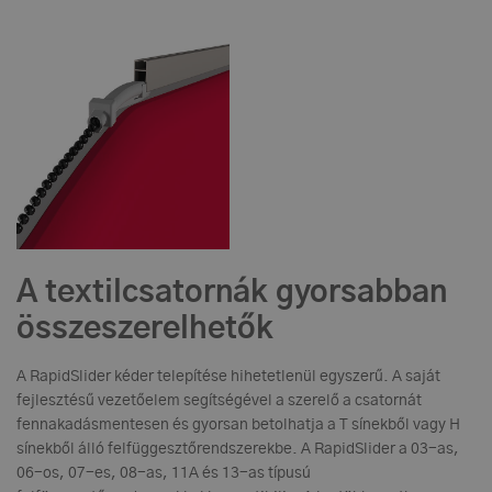
A textilcsatornák gyorsabban
összeszerelhetők
A RapidSlider kéder telepítése hihetetlenül egyszerű. A saját
fejlesztésű vezetőelem segítségével a szerelő a csatornát
fennakadásmentesen és gyorsan betolhatja a T sínekből vagy H
sínekből álló felfüggesztőrendszerekbe. A RapidSlider a 03-as,
06-os, 07-es, 08-as, 11A és 13-as típusú