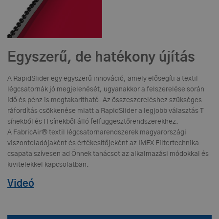
Egyszerű, de hatékony újítás
A RapidSlider egy egyszerű innováció, amely elősegíti a textil
légcsatornák jó megjelenését, ugyanakkor a felszerelése során
idő és pénz is megtakarítható. Az összeszereléshez szükséges
ráfordítás csökkenése miatt a RapidSlider a legjobb választás T
sínekből és H sínekből álló felfüggesztőrendszerekhez.
A FabricAir® textil légcsatornarendszerek magyarországi
viszonteladójaként és értékesítőjeként az IMEX Filtertechnika
csapata szívesen ad Önnek tanácsot az alkalmazási módokkal és
kivitelekkel kapcsolatban.
Videó